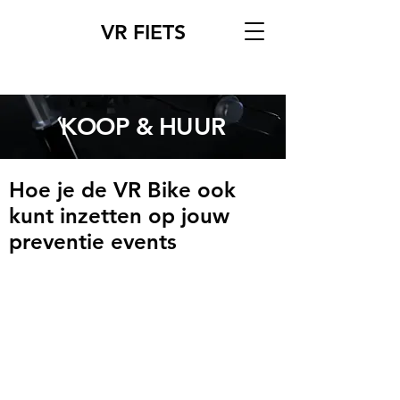
VR FIETS
KOOP & HUUR
Hoe je de VR Bike ook
kunt inzetten op jouw
preventie events
Hard- en software voor VR-fietsen
huren
De VR Bike is te huur op dagelijkse,
wekelijkse of langere termijn.