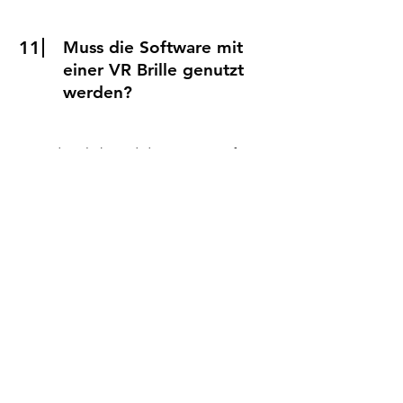
11
Muss die Software mit
einer VR Brille genutzt
werden?
Grundsätzlich sind die Szenen auf VR
Brillen ausgerichtet, jedoch gibt es
auch Szenen, die Sie auch befahren
können, ohne dass die VR Brille
aufgesetzt wird. Die VR Brille muss
jedoch je nach Version des VR Bikes
eingeschaltet sein.
Wir verfügen auch über eine PC-
Version, die mit der Tastatur bedient
werden kann.