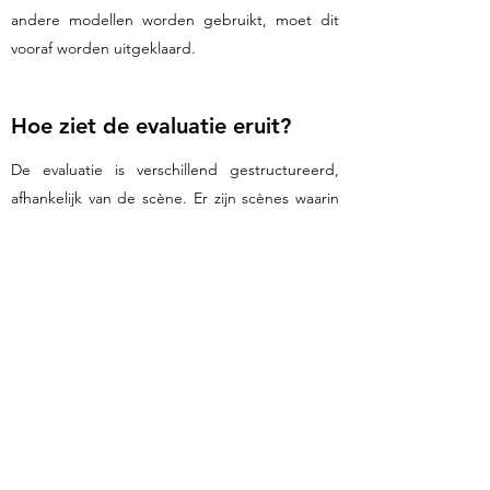
andere modellen worden gebruikt, moet dit
vooraf worden uitgeklaard.
Hoe ziet de evaluatie eruit?
De evaluatie is verschillend gestructureerd,
afhankelijk van de scène. Er zijn scènes waarin
reactie-, rem- en remafstanden en -tijden
worden berekend, inclusief een berekening
voor door alcohol of stof veroorzaakte
vertraging. In andere scènes wordt eenvoudig
teruggekoppeld of iets goed is opgelost of
niet.
Hoe lang duurt elke situatie?