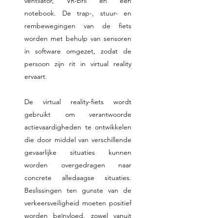
ventilator, VR-bril en een
notebook. De trap-, stuur- en
rembewegingen van de fiets
worden met behulp van sensoren
in software omgezet, zodat de
persoon zijn rit in virtual reality
ervaart.
De virtual reality-fiets wordt
gebruikt om verantwoorde
actievaardigheden te ontwikkelen
die door middel van verschillende
gevaarlijke situaties kunnen
worden overgedragen naar
concrete alledaagse situaties.
Beslissingen ten gunste van de
verkeersveiligheid moeten positief
worden beïnvloed, zowel vanuit